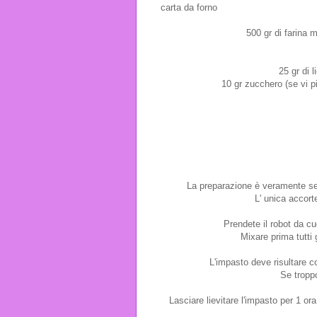
carta da forno
500 gr di farina 
25 gr di l
10 gr zucchero (se vi p
La preparazione è veramente se
L' unica accort
Prendete il robot da cuc
Mixare prima tutti g
L'impasto deve risultare 
Se troppo
Lasciare lievitare l'impasto per 1 or