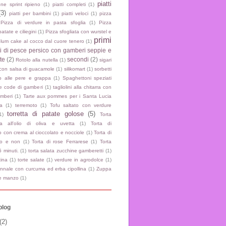
piatti
ne sprint ripieno
(1)
piatti completi
(1)
(3)
piatti per bambini
(1)
piatti veloci
(1)
pizza
Pizza di verdure in pasta sfoglia
(1)
Pizza
patate e ciliegini
(1)
Pizza sfogliata con wurstel e
primi
plum cake al cocco dal cuore tenero
(1)
li di pesce persico con gamberi seppie e
te
(2)
secondi
(2)
Rotolo alla nutella
(1)
sigari
 con salsa di guacamole
(1)
silikomart
(1)
sorbetti
o alle pere e grappa
(1)
Spaghettoni speziati
e code di gamberi
(1)
tagliolini alla chitarra con
mberi
(1)
Tarte aux pommes per i Santa Lucia
a
(1)
terremoto
(1)
Tofu saltato con verdure
torretta di patate golose
(5)
1)
Torta
ma all'olio di oliva e uvetta
(1)
Torta di
 con crema al cioccolato e nocciole
(1)
Torta di
o e non
(1)
Torta di rose Ferrarese
(1)
Torta
5 minuti.
(1)
torta salata zucchine gamberetti
(1)
tina
(1)
torte salate
(1)
verdure in agrodolce
(1)
nnale con curcuma ed erba cipollina
(1)
Zuppa
 e manzo
(1)
blog
(2)