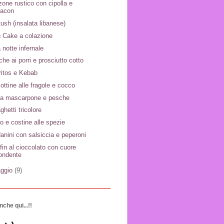
zone rustico con cipolla e
bacon
tush (insalata libanese)
 Cake a colazione
 notte infernale
che ai porri e prosciutto cotto
ritos e Kebab
ottine alle fragole e cocco
ta mascarpone e pesche
ghetti tricolore
lo e costine alle spezie
anini con salsiccia e peperoni
fin al cioccolato con cuore
ondente
ggio
(9)
nche qui...!!