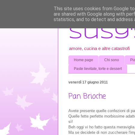
This site uses cookies from Google to 
are shared with Google along with per
statistics, and to detect and address 
Susy'
amore, cucina e altre catastrofi
Home page
Chi sono
Pia
Paste lievitate, torte e dessert
venerdì 17 giugno 2011
Pan Brioche
Avete presente quelle confezioni di pa
Quelle fette perfette morbissime adat
sì!
Beh oggi vi ho fatto questa meravigl
Ma se decidete di non zuccherare l'im