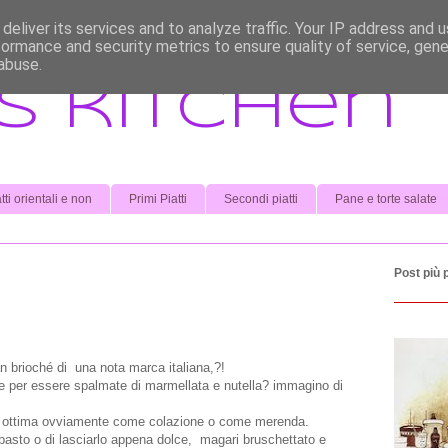
deliver its services and to analyze traffic. Your IP address and 
formance and security metrics to ensure quality of service, gen
abuse.
s kitchen
tti orientali e non
Primi Piatti
Secondi piatti
Pane e torte salate
Post più 
n brioché di una nota marca italiana,?!
te per essere spalmate di marmellata e nutella? immagino di
ia ottima ovviamente come colazione o come merenda.
pasto o di lasciarlo appena dolce, magari bruschettato e