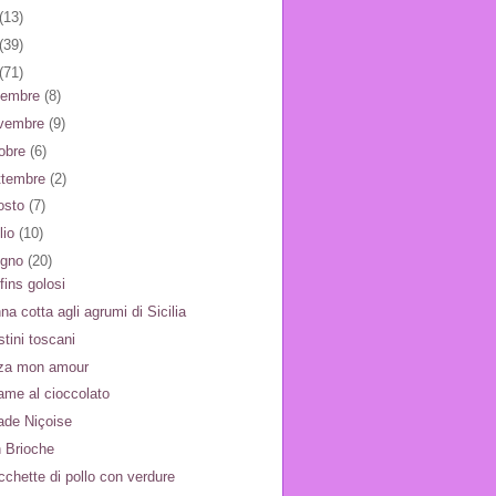
(13)
(39)
(71)
cembre
(8)
vembre
(9)
tobre
(6)
ttembre
(2)
osto
(7)
lio
(10)
ugno
(20)
fins golosi
na cotta agli agrumi di Sicilia
stini toscani
za mon amour
ame al cioccolato
ade Niçoise
 Brioche
cchette di pollo con verdure