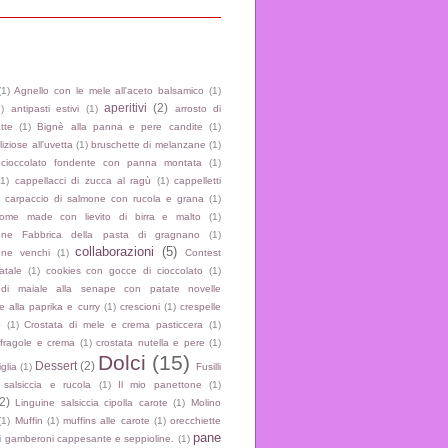
(1)
Agnello con le mele all'aceto balsamico
(1)
aperitivi
(2)
1)
antipasti estivi
(1)
arrosto di
atte
(1)
Bignè alla panna e pere candite
(1)
iziose all'uvetta
(1)
bruschette di melanzane
(1)
 cioccolato fondente con panna montata
(1)
(1)
cappellacci di zucca al ragù
(1)
cappelletti
carpaccio di salmone con rucola e grana
(1)
home made con lievito di birra e malto
(1)
zione Fabbrica della pasta di gragnano
(1)
collaborazioni
(5)
ione venchi
(1)
Contest
atale
(1)
cookies con gocce di cioccolato
(1)
 di maiale alla senape con patate novelle
e alla paprika e curry
(1)
crescioni
(1)
crespelle
o
(1)
Crostata di mele e crema pasticcera
(1)
 fragole e crema
(1)
crostata nutella e pere
(1)
Dolci
(15)
Dessert
(2)
iglia
(1)
Fusilli
salsiccia e rucola
(1)
Il mio panettone
(1)
2)
Linguine salsiccia cipolla carote
(1)
Molino
(1)
Muffin
(1)
muffins alle carote
(1)
orecchiette
pane
i gamberoni cappesante e seppioline.
(1)