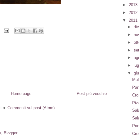
►
2013
►
2012
▼
2011
►
di
►
no
►
ot
►
se
►
ag
►
lug
▼
gi
Muf
Pan
Home page
Post più vecchio
Cro
Piz
ti a:
Commenti sul post (Atom)
Sal
Sal
Pan
Cro