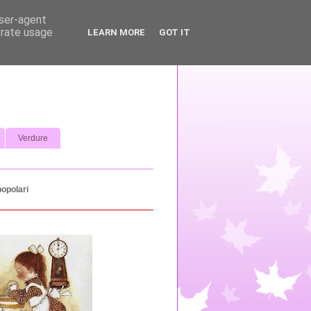
user-agent
erate usage
LEARN MORE
GOT IT
Verdure
popolari