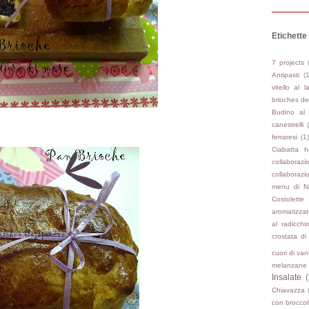
Etichette
7 projects
Antipasti
(
vitello al l
brioches del
Budino al
canestrelli
ferraresi
(1)
Ciabatta 
collabora
collaboraz
menu di N
Costolette
aromatizzat
al radicchi
crostata di
cuori di van
melanzane 
Insalate
(
Chiavazza
con broccol