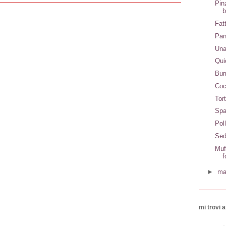
Pin
Fat
Pan
Una
Qui
Bur
Coc
Tor
Spa
Pol
Sed
Muf
f
►
ma
mi trovi a