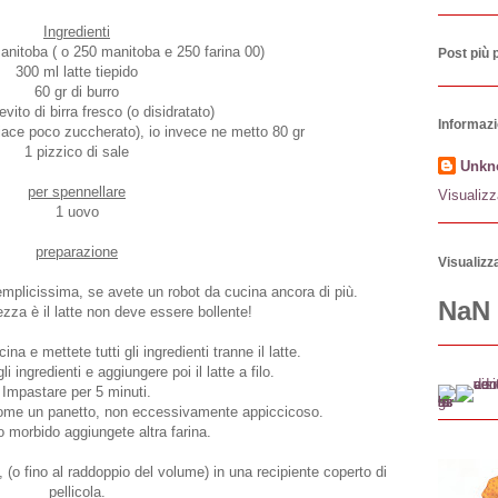
Ingredienti
manitoba ( o 250 manitoba e 250 farina 00)
Post più 
300 ml latte tiepido
60 gr di burro
ievito di birra fresco (o disidratato)
Informazi
iace poco zuccherato), io invece ne metto 80 gr
1 pizzico di sale
Unkn
per spennellare
Visualizz
1 uovo
preparazione
Visualizza
mplicissima, se avete un robot da cucina ancora di più.
NaN
ezza è il latte non deve essere bollente!
ina e mettete tutti gli ingredienti tranne il latte.
li ingredienti e aggiungere poi il latte a filo.
Impastare per 5 minuti.
come un panetto, non eccessivamente appiccicoso.
 morbido aggiungete altra farina.
a, (o fino al raddoppio del volume) in una recipiente coperto di
pellicola.