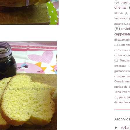
(5)
pepero
orientali
all'uva
(1)
fantasia di 
patate
(1)
(8)
ravio
cappesan
di calamari
(1)
Sorbett
con cozze 
cozze e ga
(1)
Tenerin
croccanti
(
gustosissi
compleanno
Compleann
rustica dei 
Torta valen
zuppa autu
di noodles
Archivio 
►
2015