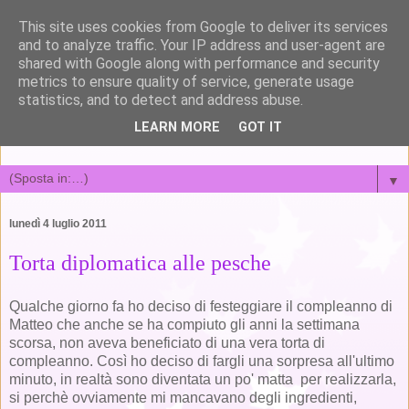
This site uses cookies from Google to deliver its services
and to analyze traffic. Your IP address and user-agent are
shared with Google along with performance and security
metrics to ensure quality of service, generate usage
Susy's kitchen
statistics, and to detect and address abuse.
LEARN MORE
GOT IT
amore, cucina e altre catastrofi
▼
lunedì 4 luglio 2011
Torta diplomatica alle pesche
Qualche giorno fa ho deciso di festeggiare il compleanno di
Matteo che anche se ha compiuto gli anni la settimana
scorsa, non aveva beneficiato di una vera torta di
compleanno. Così ho deciso di fargli una sorpresa all'ultimo
minuto, in realtà sono diventata un po' matta per realizzarla,
si perchè ovviamente mi mancavano degli ingredienti,