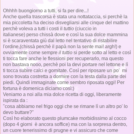
Ohhhh buongiorno a tutti, si fa per dire...!
Anche quella trascorsa è stata una nottataccia, si perchè la
mia piccoletta ha deciso disvegliarsi alle cinque del mattino
perchè voleva a tutti i costi il
tuttio
(ciuccio in
italianese) perso chissà dove e così la sua dolce mammina
si è scaraventata giù dal letto nel tentativo di ristabilire
l'ordine,(chissà perchè il papà non la sente mai! argh!) e
ovviamente come sempre
il tuttio
si perde sotto al letto e così
ti tocca fare anche le flessioni per recuperarlo, ma questo
non bastava nooo, perchè poi la devi portare nel lettone e lì
ti tocca subire calci e gomitate. Così per riposare un po' mi
sono trovata costretta a dormire con la testa dalla parte dei
piedi. Quindi immaginate come sembro riposata oggi! Per
fortuna è domenica diciamo così:)
Veniamo a noi alla mia dolce ricetta di oggi, liberamente
ispirata da :
"cosa abbiamo nel frigo oggi che se rimane lì un altro po' lo
devo buttare?"
Così ho elaborato questo plumcake morbidissimo al cocco
(dopo 4 giorni è ancora soffice) ma con la sorpresa dentro,
un cuore tenerissimo di prugne e vi assicuro che come