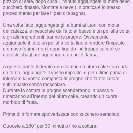
pizzico di sale, dopo circa 1 minuto aggiungete la metà dello
zucchero rimasto. Montate a neve ( in pratica è lo stesso
procedimento per fare il pan di spagna).
Una volta fatto, aggiungete gli albumi ai tuorli con molta
delicatezza, e mescolate dall'alto al basso e un po' alla volta
e gli altri ingredienti, tranne le prugne. Ovviamente
aggiungete il latte un po' alla volta fino a rendere l'impasto
cremoso (quindi non troppo liquido nè troppo solido) se
doveste sbagliare aggiungere un po' di farina.
A questo punto foderate uno stampo da plum cake con carta
da forno, aggiungete il vostro impasto e per ultimo prima di
infornare la vostra composta di prugne che farete colare
sull'impasto senza mescolare.
Durante la cottura le prugne scenderanno in basso e
rimarranno all'interno del plum cake, creando un cuore
morbido di frutta.
Prima di infornare spolverizzate con zucchero semolato.
Cuocete a 180° per 30 minuti o fino a cottura.