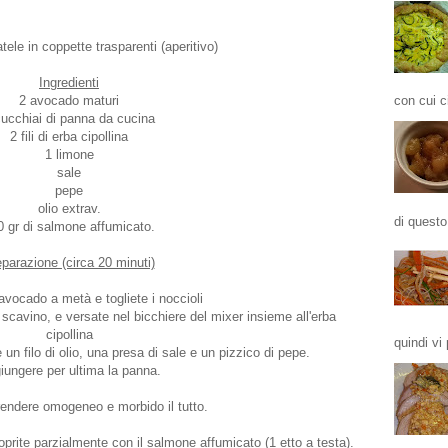
tele in coppette trasparenti (aperitivo)
Ingredienti
2 avocado maturi
con cui ci
cucchiai di panna da cucina
2 fili di erba cipollina
1 limone
sale
pepe
olio extrav.
di questo
0 gr di salmone affumicato.
eparazione (circa 20 minuti)
i avocado a metà e togliete i noccioli
o scavino, e versate nel bicchiere del mixer insieme all'erba
cipollina
quindi vi 
un filo di olio, una presa di sale e un pizzico di pepe.
iungere per ultima la panna.
rendere omogeneo e morbido il tutto.
prite parzialmente con il salmone affumicato (1 etto a testa).