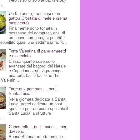
vero ci sono solo le bacchette:)
p...
Un fantasma, tre cinesi e un
gatto,( Crostata di mele e crema
pasticcera)
Finalmente sono tornata in
possesso del computer, anzi di
un nuovo computer, si perchè il
seppellito quasi una settimana fà. R...
Torta Valentina di pane amaretti
e cioccolato
Chissà quante cose sono
avanzate dai bagordi del Natale
e Capodanno, qui vi propongo
una torta facile facile, io l'ho
Valentin...
Tarte aux pommes ....per il
Santa Lucia
Nella giornata dedicata a Santa
Lucia, vorrei dedicare un post
speciale per un posto speciale il
Santa Lucia la struttura
...
Canestrelli ... quelli buoni ....per
davvero...
Buona Befana a tutte amiche