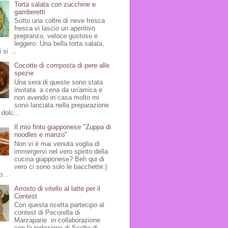
Torta salata con zucchine e
gamberetti
Sotto una coltre di neve fresca
fresca vi lascio un aperitivo
prepranzo, veloce gustoso e
leggero. Una bella torta salata,
 si ...
Cocotte di composta di pere alle
spezie
Una sera di queste sono stata
invitata a cena da un'amica e
non avendo in casa molto mi
sono lanciata nella preparazione
 dolc...
Il mio finto giapponese "Zuppa di
noodles e manzo"
Non vi è mai venuta voglia di
immergervi nel vero spirito della
cucina giapponese? Beh qui di
vero ci sono solo le bacchette:)
p...
Arrosto di vitello al latte per il
Contest
Con questa ricetta partecipo al
contest di Pecorella di
Marzapane in collaborazione
con la redazione di Scelte di