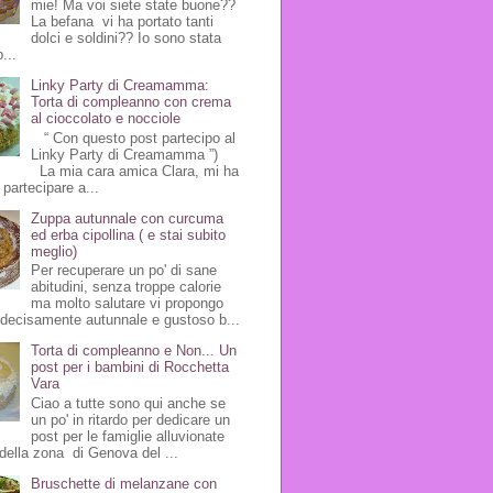
mie! Ma voi siete state buone??
La befana vi ha portato tanti
dolci e soldini?? Io sono stata
...
Linky Party di Creamamma:
Torta di compleanno con crema
al cioccolato e nocciole
“ Con questo post partecipo al
Linky Party di Creamamma ”)
La mia cara amica Clara, mi ha
 partecipare a...
Zuppa autunnale con curcuma
ed erba cipollina ( e stai subito
meglio)
Per recuperare un po' di sane
abitudini, senza troppe calorie
ma molto salutare vi propongo
 decisamente autunnale e gustoso b...
Torta di compleanno e Non... Un
post per i bambini di Rocchetta
Vara
Ciao a tutte sono qui anche se
un po' in ritardo per dedicare un
post per le famiglie alluvionate
della zona di Genova del ...
Bruschette di melanzane con