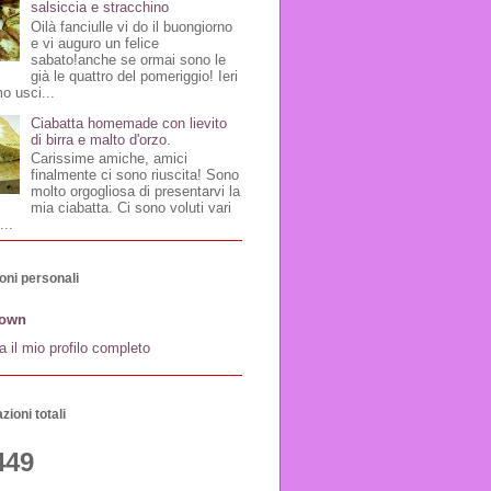
salsiccia e stracchino
Oilà fanciulle vi do il buongiorno
e vi auguro un felice
sabato!anche se ormai sono le
già le quattro del pomeriggio! Ieri
o usci...
Ciabatta homemade con lievito
di birra e malto d'orzo.
Carissime amiche, amici
finalmente ci sono riuscita! Sono
molto orgogliosa di presentarvi la
mia ciabatta. Ci sono voluti vari
...
oni personali
own
a il mio profilo completo
zioni totali
449