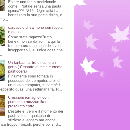
Esiste una festa tradizionale
come il Natale senza una pasta
ripiena??! NO !!! Ogni città ha
battezzato la sua pasta tipica, e
mo...
carpaccio di salmone con rucola
e grana
Come state ragazze?tutto
bene?, non so da voi ma qui la
temperatura raggiunge dei livelli
insopportabili, e l'unica cosa che
...
Un fantasma, tre cinesi e un
gatto,( Crostata di mele e crema
pasticcera)
Finalmente sono tornata in
possesso del computer, anzi di
un nuovo computer, si perchè il
seppellito quasi una settimana fà. R...
Crescioni romagnoli con
pomodoro mozzarella e
prosciutto cotto
L'estate è vero è il momento dei
pasti veloci , qualcosa di
sfizioso e leggero ma anche
nza troppo fronzoli, perche poi si d...