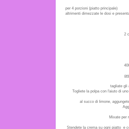
per 4 porzioni (piatto principale)
altrimenti dimezzate le dosi e presenta
2 
40
pr
tagliate gl
Togliete la polpa con l'aiuto di un
al succo di limone, aggungete 
Agg
Mixate per 
Stendete la crema su ogni piatto e co