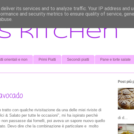
deliver its services and to analyze traffic. Your IP address and 
formance and security metrics to ensure quality of service, gen
abuse.
s kitchen
tti orientali e non
Primi Piatti
Secondi piatti
Pane e torte salate
Post più 
avocado
tratto con qualche rivisitazione da una delle miei riviste di
ci & Salato per tutte le occasioni", mi ha ispirato perchè
di d...
e non passasse dai fornelli, poi aveva un sapore nuovo quello
ato. Devo dire che la combinazione è particolare e molto