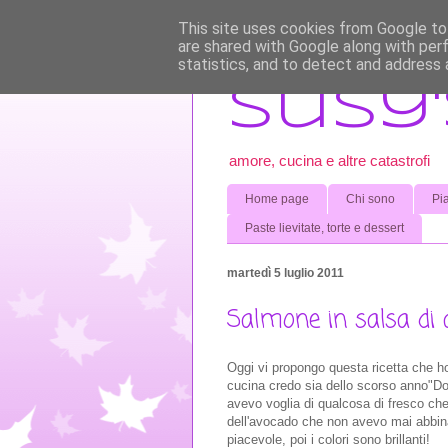
This site uses cookies from Google to 
are shared with Google along with per
statistics, and to detect and address 
Susy'
amore, cucina e altre catastrofi
Home page
Chi sono
Pia
Paste lievitate, torte e dessert
martedì 5 luglio 2011
Salmone in salsa di 
Oggi vi propongo questa ricetta che ho 
cucina credo sia dello scorso anno"Dol
avevo voglia di qualcosa di fresco ch
dell'avocado che non avevo mai abbin
piacevole, poi i colori sono brillanti!