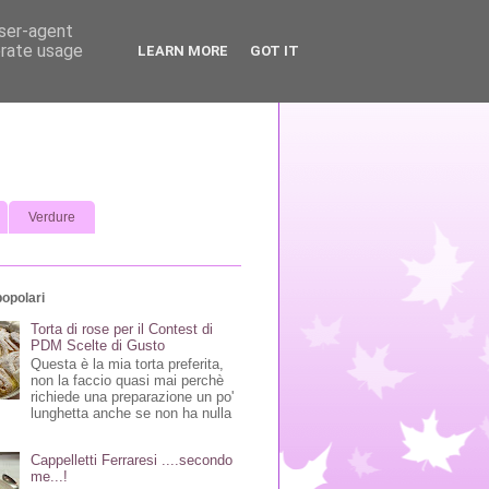
user-agent
erate usage
LEARN MORE
GOT IT
Verdure
popolari
Torta di rose per il Contest di
PDM Scelte di Gusto
Questa è la mia torta preferita,
non la faccio quasi mai perchè
richiede una preparazione un po'
lunghetta anche se non ha nulla
Cappelletti Ferraresi ....secondo
me...!