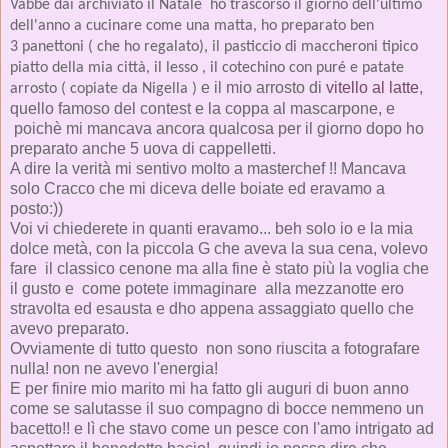
Vabbè dai archiviato il Natale ho trascorso il giorno dell'ultimo
dell'anno a cucinare come una matta, ho preparato ben
3 panettoni ( che ho regalato), il pasticcio di maccheroni tipico
piatto della mia città, il lesso , il cotechino con puré e patate
e il mio arrosto di
vitello al latte
,
arrosto ( copiate da
Nigella )
quello famoso del contest e la coppa al mascarpone, e
poichè mi mancava ancora qualcosa per il giorno dopo ho
preparato anche 5 uova di cappelletti.
A dire la verità mi sentivo molto a masterchef !! Mancava
solo Cracco che mi diceva delle boiate ed eravamo a
posto:))
Voi vi chiederete in quanti eravamo... beh solo io e la mia
dolce metà, con la piccola G che aveva la sua cena, volevo
fare il classico cenone ma alla fine è stato più la voglia che
il gusto e come potete immaginare alla mezzanotte ero
stravolta ed esausta e dho appena assaggiato quello che
avevo preparato.
Ovviamente di tutto questo non sono riuscita a fotografare
nulla! non ne avevo l'energia!
E per finire mio marito mi ha fatto gli auguri di buon anno
come se salutasse il suo compagno di bocce nemmeno un
bacetto!! e lì che stavo come un pesce con l'amo intrigato ad