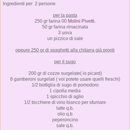
Ingredienti per 2 persone
per la pasta
250 gr farina 00
Molini Pivetti.
50 gr farina rimacinata
3 uova
un pizzico di sale
oppure 250 gr di spaghetti alla chitarra già pronti
per il sugo
200 gr di cozze surgelate( io picard)
8 gamberoni surgelati ( voi potete usare quelli freschi)
1/2 bottiglia di sugo di pomodoro
1 cipolla media
1 spicchio di aglio
1/2 bicchiere di vino bianco per sfumare
latte q.b.
olio q.b
peperoncino
sale q.b.