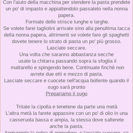
Con l'aiuto della macchina per stendere la pasta prendete
un po' di impasto e appiattendolo passatelo nella nonna
papera.
Formate delle strisce lunghe e larghe.
Se volete farei tagliolini arrivate sino alla penultima tacca
della nonna papera, altrimenti se volete fare gli spaghetti
dovete tenere lo strato di pasta un po' più grosso.
Lasciate seccare.
Una volta che saranno abbastanza secche
usate la chitarra passando sopra la sfoglia il
mattarello e spingendo bene. Continuate finchè non
avrete due etti e mezzo di pasta.
Lasciate seccare e cuocete nell'acqua bollente quando il
sugo sarà pronto
Prepariamo il sugo
Tritate la cipolla e tenetene da parte una metà
L'altra metà la farete appassire con un po' di olio in una
casseruola bassa e ampia, la stessa dove salterete
anche la pasta.
Aggiungete la polpa di pomodoro, e lasciate cuocere, se