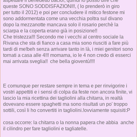
aspettare il benedetto bacio!, quindi io posso dire che
queste SONO SODDISFAZIONI!!, ( lo prenderò in giro
per tutto il 2012) e poi per concludere il mitico festone mi
sono addormentata come una vecchia poltra sul divano
dopo la mezzanotte mancava solo il rosario perchè la
sciarpa e la coperta erano già in posizione!!
Che tristezza!!! Secondo me i vecchi al centro sociale la
Rivana che sta di fianco a casa mia sono riusciti a fare più
tardi di me!beh senza arrivare tanto in là, i miei genitori sono
tornati a casa alle 4!!! momama, io le 4 non credo di esserci
mai arrivata sveglia!! che bella gioventù!!!!
E comunque per restare sempre in tema e per rinvigorire i
vostri appettiti e i sensi di colpa da feste non ancora finite, vi
lascio la mia ricettina dei tagliolini alla chitarra, in realtà
dovevano essere spaghetti ma sono risultati un po' troppo
sottili, così li ho convertiti in tagliolini.!ovviamente squisiti:P
cosa occorre: la chitarra o la nonna papera che abbia anche
il cilindro per fare tagliolini e tagliatelle.