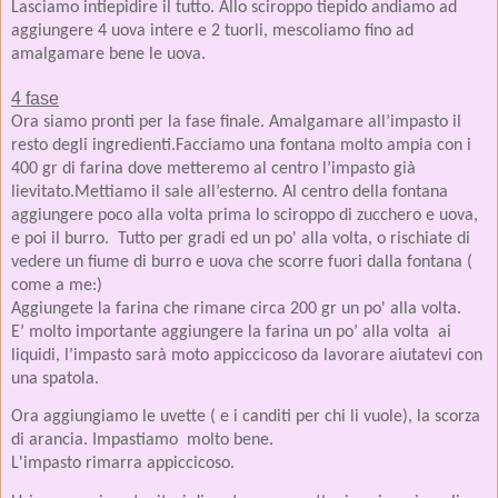
Lasciamo intiepidire il tutto. Allo sciroppo tiepido andiamo ad
aggiungere 4 uova intere e 2 tuorli, mescoliamo fino ad
amalgamare bene le uova.
4 fase
Ora siamo pronti per la fase finale. Amalgamare all’impasto il
resto degli ingredienti.
Facciamo una fontana molto ampia con i
400 gr di farina dove metteremo al centro l’impasto già
lievitato.
Mettiamo il sale all’esterno. Al centro della fontana
aggiungere poco alla volta prima lo sciroppo di zucchero e uova,
e poi il burro. Tutto per gradi ed un po' alla volta, o rischiate di
vedere un fiume di burro e uova che scorre fuori dalla fontana (
come a me:)
Aggiungete la farina che rimane circa 200 gr un po' alla volta.
E’ molto importante aggiungere la farina un po’ alla volta
ai
liquidi, l’impasto sarà moto appiccicoso da lavorare aiutatevi con
una spatola.
Ora aggiungiamo le uvette ( e i canditi per chi li vuole), la scorza
di arancia. Impastiamo
molto bene.
L'impasto rimarra appiccicoso.