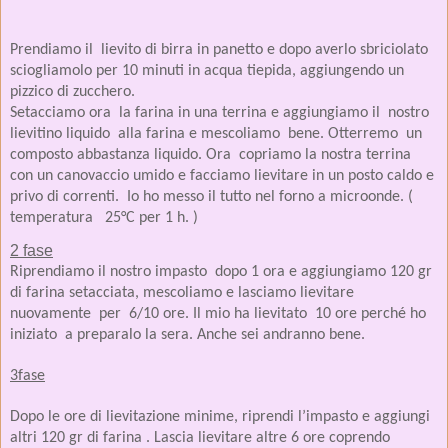
Prendiamo il
lievito di birra in panetto e dopo averlo sbriciolato
sciogliamolo per 10 minuti in acqua tiepida, aggiungendo un
pizzico di zucchero.
Setacciamo ora
la farina in una terrina e aggiungiamo il
nostro
lievitino liquido
alla farina e mescoliamo
bene. Otterremo
un
composto abbastanza liquido. Ora
copriamo la nostra terrina
con un canovaccio umido e facciamo lievitare in un posto caldo e
privo di correnti.
Io ho messo il tutto nel forno a microonde. (
temperatura
25°C per 1 h. )
2 fase
Riprendiamo il nostro impasto
dopo 1 ora e aggiungiamo 120 gr
di farina setacciata, mescoliamo e lasciamo lievitare
nuovamente
per
6/10 ore. Il mio ha lievitato
10 ore perché ho
iniziato
a preparalo la sera. Anche sei andranno bene.
3fase
Dopo le ore di lievitazione minime, riprendi l’impasto e aggiungi
altri 120 gr di farina . Lascia lievitare altre 6 ore coprendo