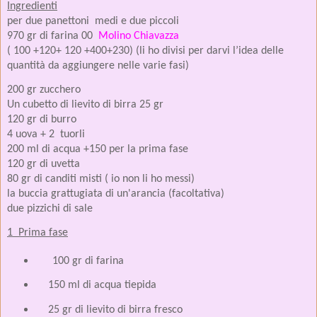
Ingredient
per due panettoni
medi e due piccoli
970 gr di farina 00
Molino Chiavazza
( 100 +120+ 120 +400+230) (li ho divisi per darvi l’idea delle
quantità da aggiungere nelle varie fasi)
200 gr zucchero
Un cubetto di lievito di birra 25 gr
120 gr di burro
4 uova + 2
tuorli
200 ml di acqua +150 per la prima fase
120 gr di uvetta
80 gr di canditi misti ( io non li ho messi)
la buccia grattugiata di un'arancia (facoltativa)
due pizzichi di sale
1
Prima fase
100 gr di farina
150 ml di acqua tiepida
25 gr di lievito di birra fresco