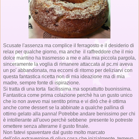
Scusate l'assenza ma complice il ferragosto e il desiderio di
relax per qualche giorno, ma anche il raffreddore che il mio
dolce maritino ha trasmesso a me e alla mia piccola pargola,
sinceramente la voglia di rimanere attaccata al pc.mi aveva
un po' abbandonata, ma eccomi di ritorno per deliziarvi con
questa fantastica ricetta non di mia ideazione ma di mia
madre, sempre fonte di ispirazione.
Si tratta di una torta facilissima ma soprattutto buonissima.
Fantastica come prima colazione perchè ha un gusto unico
che io non avevo mai sentito prima e vi dirò che è ottima
anche come dessert se la abbinate a qualche pallina di
ottimo gelato alla panna! Potrebbe andare benissimo per chi
è intollerante all'uovo perchè sebbene presente lo potreste
omettere senza alterarne il gusto finale.
Non fatevi spaventare dal gusto molto marcato
dell'olio extravergine di oliva cosa che inizialmente temevo,