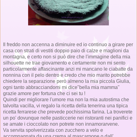
Il freddo non accenna a diminuire ed io continuo a girare per
casa con strati di vestiti doppio paio di calze e maglioni da
montagna, e certo non si può dire che l'immagine della mia
silhouette ne trae giovamento e certamente non mi sento
particolarmente affascinante anzi mi mancano le ciabatte da
nonnina con il pelo dentro e credo che mio marito potrebbe
chiedere la separazione però almeno la mia piccola Giulia,
ogni tanto abbracciandomi mi dice"bella mia mamma"
grazie amore per fortuna che ci sei tu !
Quindi per migliorare l'umore ma non la mia autostima che
talvolta vacilla, vi regalo la ricetta della tenerina una tipica
ricetta ferrarese che prevede pochissima farina. La troverete
un po' dovunque nelle pasticcerie nei ristoranti nei panifici e
se amate i cioccolato non potrete non innamorarvene.
Va servita spolverizzata con zucchero a velo e
accompagnata da una crema al mascarpone o dall'