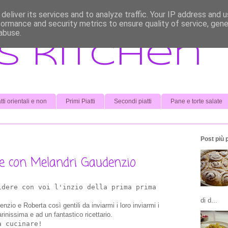
deliver its services and to analyze traffic. Your IP address and 
formance and security metrics to ensure quality of service, gen
abuse.
s kitchen
tti orientali e non
Primi Piatti
Secondi piatti
Pane e torte salate
Post più 
ne con Melandri Gaudenzio
idere con voi l'inzio della prima prima
di d...
enzio e Roberta così gentili da inviarmi i loro inviarmi i
rinissima e ad un fantastico ricettario.
a cucinare!