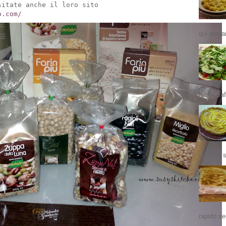
sitate anche il loro sito
o.com/
qui abbia
rende saf
mio l'ho 
rapido se