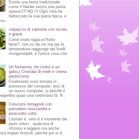
Esiste una festa tradizionale
come il Natale senza una pasta
ripiena??! NO !!! Ogni città ha
battezzato la sua pasta tipica, e
mo...
carpaccio di salmone con rucola
e grana
Come state ragazze?tutto
bene?, non so da voi ma qui la
temperatura raggiunge dei livelli
insopportabili, e l'unica cosa che
...
Un fantasma, tre cinesi e un
gatto,( Crostata di mele e crema
pasticcera)
Finalmente sono tornata in
possesso del computer, anzi di
un nuovo computer, si perchè il
seppellito quasi una settimana fà. R...
Crescioni romagnoli con
pomodoro mozzarella e
prosciutto cotto
L'estate è vero è il momento dei
pasti veloci , qualcosa di
sfizioso e leggero ma anche
nza troppo fronzoli, perche poi si d...