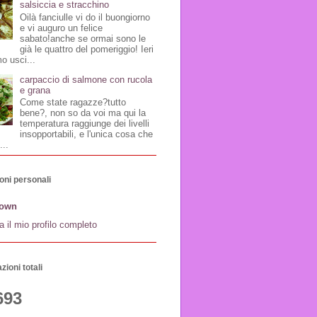
salsiccia e stracchino
Oilà fanciulle vi do il buongiorno
e vi auguro un felice
sabato!anche se ormai sono le
già le quattro del pomeriggio! Ieri
o usci...
carpaccio di salmone con rucola
e grana
Come state ragazze?tutto
bene?, non so da voi ma qui la
temperatura raggiunge dei livelli
insopportabili, e l'unica cosa che
...
oni personali
own
a il mio profilo completo
zioni totali
693