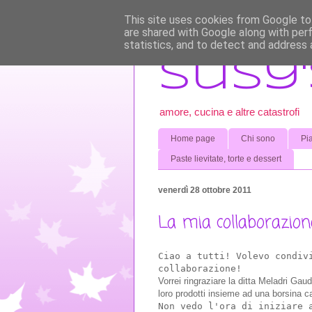
This site uses cookies from Google to 
are shared with Google along with per
statistics, and to detect and address 
Susy'
amore, cucina e altre catastrofi
Home page
Chi sono
Pia
Paste lievitate, torte e dessert
venerdì 28 ottobre 2011
La mia collaborazio
Ciao a tutti! Volevo condiv
collaborazione!
Vorrei ringraziare la ditta Meladri Gaud
loro prodotti insieme ad una borsina ca
Non vedo l'ora di iniziare 