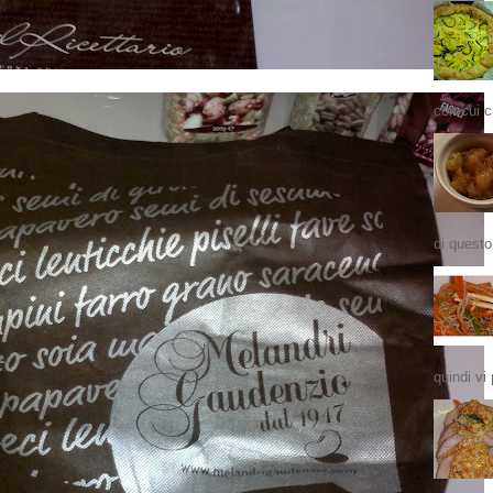
con cui ci
di questo
quindi vi 