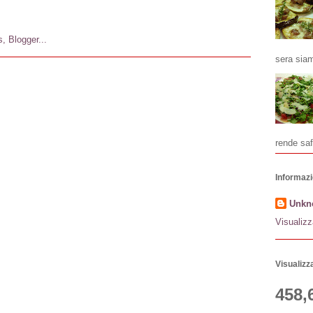
sera siam
rende saf
Informazi
Unkn
Visualizz
Visualizza
458,