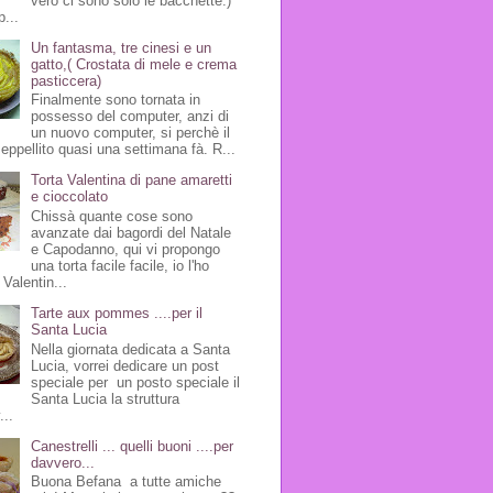
vero ci sono solo le bacchette:)
p...
Un fantasma, tre cinesi e un
gatto,( Crostata di mele e crema
pasticcera)
Finalmente sono tornata in
possesso del computer, anzi di
un nuovo computer, si perchè il
seppellito quasi una settimana fà. R...
Torta Valentina di pane amaretti
e cioccolato
Chissà quante cose sono
avanzate dai bagordi del Natale
e Capodanno, qui vi propongo
una torta facile facile, io l'ho
Valentin...
Tarte aux pommes ....per il
Santa Lucia
Nella giornata dedicata a Santa
Lucia, vorrei dedicare un post
speciale per un posto speciale il
Santa Lucia la struttura
...
Canestrelli ... quelli buoni ....per
davvero...
Buona Befana a tutte amiche