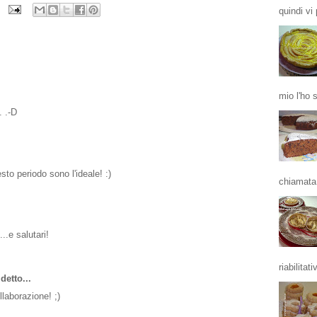
quindi vi 
mio l'ho 
. .-D
sto periodo sono l'ideale! :)
chiamata 
..e salutari!
riabilitativ
detto...
laborazione! ;)