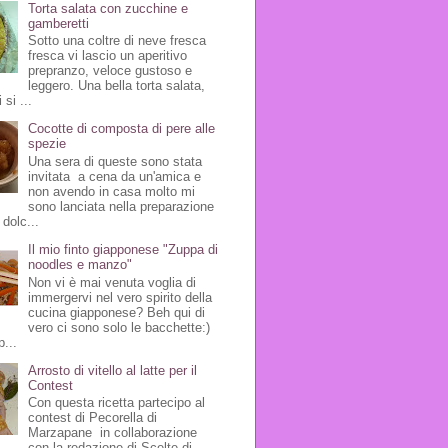
Torta salata con zucchine e
gamberetti
Sotto una coltre di neve fresca
fresca vi lascio un aperitivo
prepranzo, veloce gustoso e
leggero. Una bella torta salata,
 si ...
Cocotte di composta di pere alle
spezie
Una sera di queste sono stata
invitata a cena da un'amica e
non avendo in casa molto mi
sono lanciata nella preparazione
 dolc...
Il mio finto giapponese "Zuppa di
noodles e manzo"
Non vi è mai venuta voglia di
immergervi nel vero spirito della
cucina giapponese? Beh qui di
vero ci sono solo le bacchette:)
p...
Arrosto di vitello al latte per il
Contest
Con questa ricetta partecipo al
contest di Pecorella di
Marzapane in collaborazione
con la redazione di Scelte di