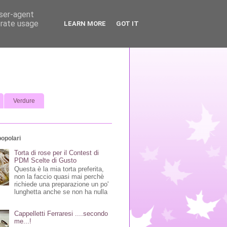
user-agent
erate usage
LEARN MORE
GOT IT
Verdure
popolari
Torta di rose per il Contest di
PDM Scelte di Gusto
Questa è la mia torta preferita,
non la faccio quasi mai perchè
richiede una preparazione un po'
lunghetta anche se non ha nulla
Cappelletti Ferraresi ....secondo
me...!