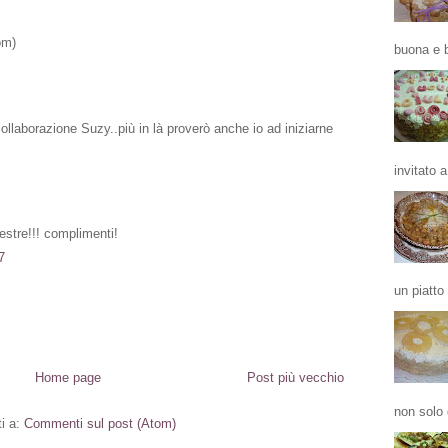
om)
buona e b
ollaborazione Suzy..più in là proverò anche io ad iniziarne
invitato a
estre!!! complimenti!
7
un piatto
Home page
Post più vecchio
non solo 
ti a:
Commenti sul post (Atom)