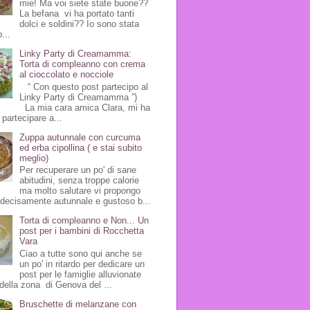
mie! Ma voi siete state buone??
La befana vi ha portato tanti
dolci e soldini?? Io sono stata
...
Linky Party di Creamamma:
Torta di compleanno con crema
al cioccolato e nocciole
“ Con questo post partecipo al
Linky Party di Creamamma ”)
La mia cara amica Clara, mi ha
 partecipare a...
Zuppa autunnale con curcuma
ed erba cipollina ( e stai subito
meglio)
Per recuperare un po' di sane
abitudini, senza troppe calorie
ma molto salutare vi propongo
 decisamente autunnale e gustoso b...
Torta di compleanno e Non... Un
post per i bambini di Rocchetta
Vara
Ciao a tutte sono qui anche se
un po' in ritardo per dedicare un
post per le famiglie alluvionate
della zona di Genova del ...
Bruschette di melanzane con