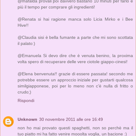
@mafalda provali poi davvero bastano 10 minuti per farlo è
più il tempo per comprare gli ingredienti!
@Renata si hai ragione manca solo Licia Mirko e i Bee
Hive!!
@Claudia sisi è bella fumante a parte che mi sono scottata
il palato:)
@Emanuela Si devo dire che è venuta benino, la proxima
volta spero di recuperare delle vere ciotole giappo-cinesi!
@Elena benvenuta!! grazie di essere passata! secondo me
potrebbe essere un approccio iniziale per gustarti qualcosa
similgiapponese, poi per lo meno non c'è nulla di fritto o
crudo;)
Rispondi
Unknown
30 novembre 2011 alle ore 16:49
non ho mai provato questi spaghetti, non so perchè ma il
tuo piatto mi ha fatto venire mooolta voglia, un bacione :)