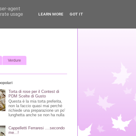
user-agent
erate usage
LEARN MORE
GOT IT
Verdure
popolari
Torta di rose per il Contest di
PDM Scelte di Gusto
Questa è la mia torta preferita,
non la faccio quasi mai perchè
richiede una preparazione un po'
lunghetta anche se non ha nulla
Cappelletti Ferraresi ....secondo
me...!