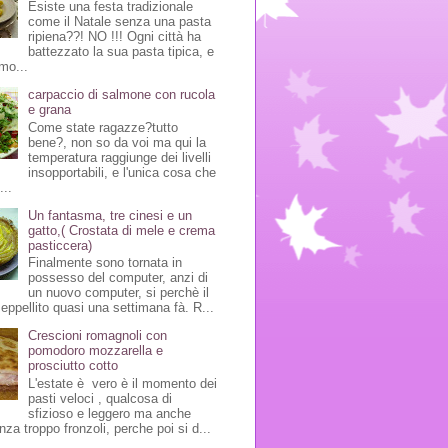
Esiste una festa tradizionale
come il Natale senza una pasta
ripiena??! NO !!! Ogni città ha
battezzato la sua pasta tipica, e
mo...
carpaccio di salmone con rucola
e grana
Come state ragazze?tutto
bene?, non so da voi ma qui la
temperatura raggiunge dei livelli
insopportabili, e l'unica cosa che
...
Un fantasma, tre cinesi e un
gatto,( Crostata di mele e crema
pasticcera)
Finalmente sono tornata in
possesso del computer, anzi di
un nuovo computer, si perchè il
seppellito quasi una settimana fà. R...
Crescioni romagnoli con
pomodoro mozzarella e
prosciutto cotto
L'estate è vero è il momento dei
pasti veloci , qualcosa di
sfizioso e leggero ma anche
nza troppo fronzoli, perche poi si d...