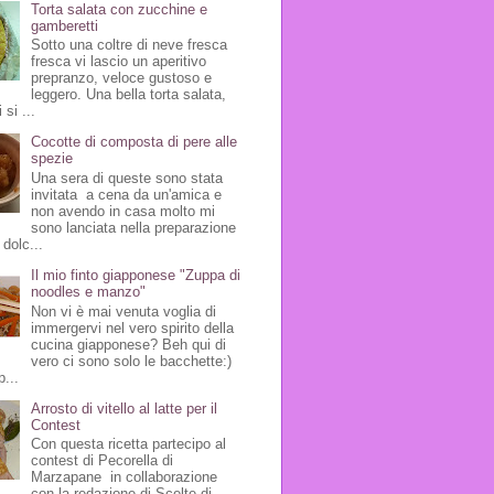
Torta salata con zucchine e
gamberetti
Sotto una coltre di neve fresca
fresca vi lascio un aperitivo
prepranzo, veloce gustoso e
leggero. Una bella torta salata,
 si ...
Cocotte di composta di pere alle
spezie
Una sera di queste sono stata
invitata a cena da un'amica e
non avendo in casa molto mi
sono lanciata nella preparazione
 dolc...
Il mio finto giapponese "Zuppa di
noodles e manzo"
Non vi è mai venuta voglia di
immergervi nel vero spirito della
cucina giapponese? Beh qui di
vero ci sono solo le bacchette:)
p...
Arrosto di vitello al latte per il
Contest
Con questa ricetta partecipo al
contest di Pecorella di
Marzapane in collaborazione
con la redazione di Scelte di