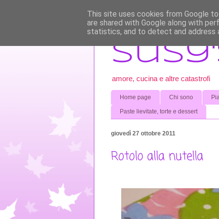
This site uses cookies from Google to 
are shared with Google along with per
statistics, and to detect and address 
Susy'
amore, cucina e altre catastrofi
Home page
Chi sono
Pia
Paste lievitate, torte e dessert
giovedì 27 ottobre 2011
Rotolo alla nutella