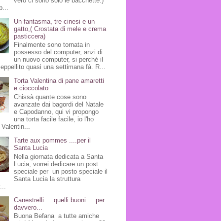
vero ci sono solo le bacchette:)
p...
Un fantasma, tre cinesi e un
gatto,( Crostata di mele e crema
pasticcera)
Finalmente sono tornata in
possesso del computer, anzi di
un nuovo computer, si perchè il
seppellito quasi una settimana fà. R...
Torta Valentina di pane amaretti
e cioccolato
Chissà quante cose sono
avanzate dai bagordi del Natale
e Capodanno, qui vi propongo
una torta facile facile, io l'ho
Valentin...
Tarte aux pommes ....per il
Santa Lucia
Nella giornata dedicata a Santa
Lucia, vorrei dedicare un post
speciale per un posto speciale il
Santa Lucia la struttura
...
Canestrelli ... quelli buoni ....per
davvero...
Buona Befana a tutte amiche