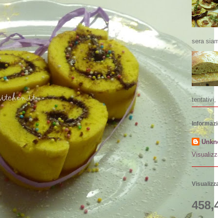
sera siam
tentativi, 
Informazi
Unkn
Visualizz
Visualizza
458,