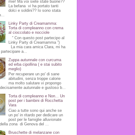
mie! Ma voi siete state buone??
La befana vi ha portato tanti
dolci e soldini?? Io sono stata
...
Linky Party di Creamamma:
Torta di compleanno con crema
al cioccolato e nocciole
“ Con questo post partecipo al
Linky Party di Creamamma ”)
La mia cara amica Clara, mi ha
 partecipare a...
Zuppa autunnale con curcuma
ed erba cipollina ( e stai subito
meglio)
Per recuperare un po' di sane
abitudini, senza troppe calorie
ma molto salutare vi propongo
 decisamente autunnale e gustoso b...
Torta di compleanno e Non... Un
post per i bambini di Rocchetta
Vara
Ciao a tutte sono qui anche se
un po' in ritardo per dedicare un
post per le famiglie alluvionate
della zona di Genova del ...
Bruschette di melanzane con