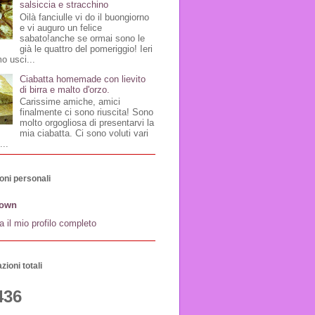
salsiccia e stracchino
Oilà fanciulle vi do il buongiorno
e vi auguro un felice
sabato!anche se ormai sono le
già le quattro del pomeriggio! Ieri
o usci...
Ciabatta homemade con lievito
di birra e malto d'orzo.
Carissime amiche, amici
finalmente ci sono riuscita! Sono
molto orgogliosa di presentarvi la
mia ciabatta. Ci sono voluti vari
...
oni personali
own
a il mio profilo completo
zioni totali
436