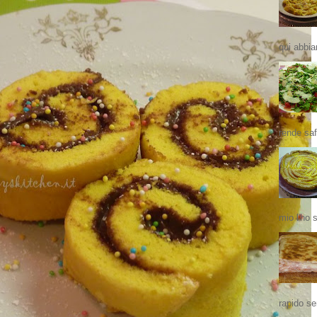
qui abbia
rende saf
mio l'ho 
rapido se