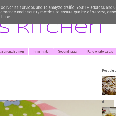
deliver its services and to analyze traffic. Your IP address and 
formance and security metrics to ensure quality of service, gen
abuse.
s kitchen
tti orientali e non
Primi Piatti
Secondi piatti
Pane e torte salate
Post più 
di d...