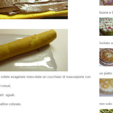
buona e b
invitato a
un piatto
(se volete esagerare mescolate un cucchiaio di mascarpone con
0 minuti.
arti uguali.
non solo 
lline colorate.