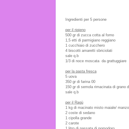
Ingredienti per 5 persone
per il ripieno
500 gr di zucca cotta al forno
1,5 etti di parmigiano reggiano
1 cucchiaio di zucchero
4 biscotti amaretti sbriciolati
sale q.b
1/3 di noce moscata da grattuggiare
per la pasta fresca
5 uova
350 gr di farina 00
150 gr di semola rimacinata di grano 
sale q.b
per il Ragù
1 kg di macinato misto maiale/ manzo
2 coste di sedano
1 cipolla grande
2 carote
1 litro di passata di pomodoro