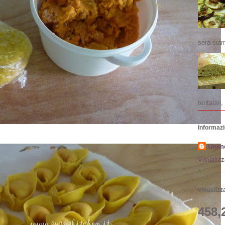
sera siam
tentativi, 
Informazi
Unkn
Visualizz
Visualizza
458,