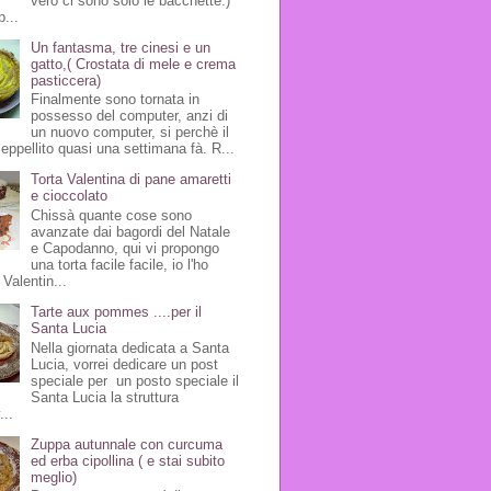
vero ci sono solo le bacchette:)
p...
Un fantasma, tre cinesi e un
gatto,( Crostata di mele e crema
pasticcera)
Finalmente sono tornata in
possesso del computer, anzi di
un nuovo computer, si perchè il
seppellito quasi una settimana fà. R...
Torta Valentina di pane amaretti
e cioccolato
Chissà quante cose sono
avanzate dai bagordi del Natale
e Capodanno, qui vi propongo
una torta facile facile, io l'ho
Valentin...
Tarte aux pommes ....per il
Santa Lucia
Nella giornata dedicata a Santa
Lucia, vorrei dedicare un post
speciale per un posto speciale il
Santa Lucia la struttura
...
Zuppa autunnale con curcuma
ed erba cipollina ( e stai subito
meglio)