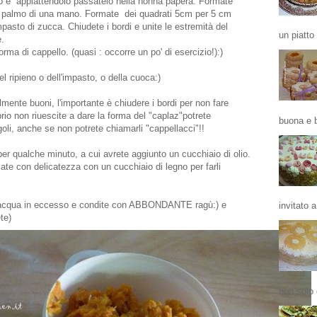
sto e appiattendolo passatelo nella nonna papera. Formate
il palmo di una mano. Formate dei quadrati 5cm per 5 cm
mpasto di zucca. Chiudete i bordi e unite le estremità del
un piatto
e.
ma di cappello. (quasi : occorre un po' di esercizio!):)
l ripieno o dell'impasto, o della cuoca:)
ente buoni, l'importante è chiudere i bordi per non fare
prio non riuescite a dare la forma del "caplaz"potrete
buona e b
ngoli, anche se non potrete chiamarli "cappellacci"!!
r qualche minuto, a cui avrete aggiunto un cucchiaio di olio.
late con delicatezza con un cucchiaio di legno per farli
 l'acqua in eccesso e condite con ABBONDANTE ragù:) e
invitato a
te)
non solo 