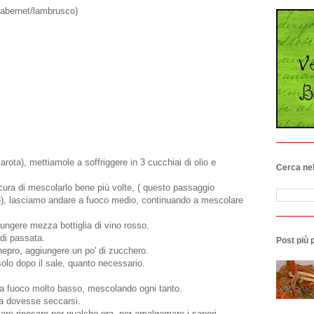
 cabernet/lambrusco)
arota), mettiamole a soffriggere in 3 cucchiai di olio e
Cerca nel
ura di mescolarlo bene più volte, ( questo passaggio
ne), lasciamo andare a fuoco medio, continuando a mescolare
ungere mezza bottiglia di vino rosso.
 di passata.
Post più 
inepro, aggiungere un po' di zucchero.
olo dopo il sale, quanto necessario.
 a fuoco molto basso, mescolando ogni tanto.
ra dovesse seccarsi.
re riposare per qualche ora, per amalgamare i sapori.