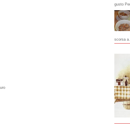
gusto Pe
scorsa a.
duro