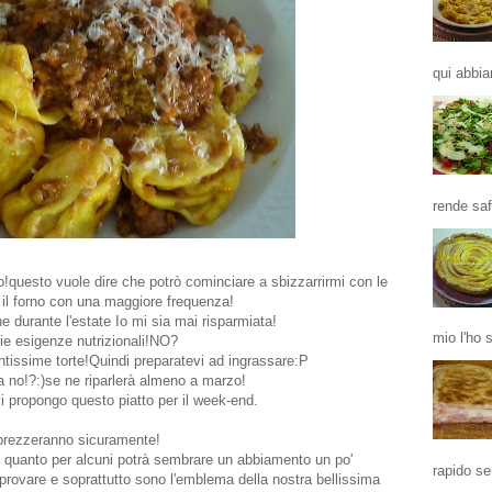
qui abbia
rende saf
do!questo vuole dire che potrò cominciare a sbizzarrirmi con le
 il forno con una maggiore frequenza!
 durante l'estate Io mi sia mai risparmiata!
mio l'ho 
ie esigenze nutrizionali!NO?
tantissime torte!Quindi preparatevi ad ingrassare:P
 no!?:)se ne riparlerà almeno a marzo!
vi propongo questo piatto per il week-end.
apprezzeranno sicuramente!
o in quanto per alcuni potrà sembrare un abbiamento un po'
rapido se
provare e soprattutto sono l'emblema della nostra bellissima