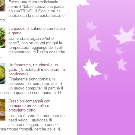
Esiste una festa tradizionale
come il Natale senza una pasta
ripiena??! NO !!! Ogni città ha
battezzato la sua pasta tipica, e
mo...
carpaccio di salmone con rucola
e grana
Come state ragazze?tutto
bene?, non so da voi ma qui la
temperatura raggiunge dei livelli
insopportabili, e l'unica cosa che
...
Un fantasma, tre cinesi e un
gatto,( Crostata di mele e crema
pasticcera)
Finalmente sono tornata in
possesso del computer, anzi di
un nuovo computer, si perchè il
seppellito quasi una settimana fà. R...
Crescioni romagnoli con
pomodoro mozzarella e
prosciutto cotto
L'estate è vero è il momento dei
pasti veloci , qualcosa di
sfizioso e leggero ma anche
nza troppo fronzoli, perche poi si d...