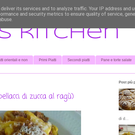
deliver its services and to analyze traffic. Your IP address and 
formance and security metrics to ensure quality of service, gen
abuse.
s kitchen
tti orientali e non
Primi Piatti
Secondi piatti
Pane e torte salate
Post più 
ellacci di zucca al ragù)
di d...