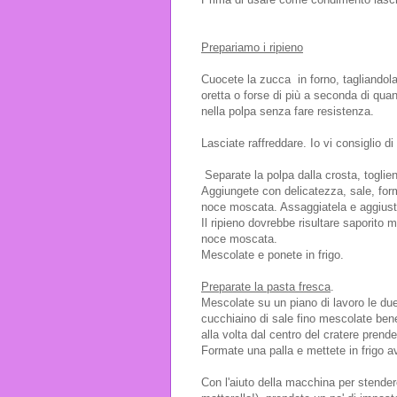
Prepariamo i ripieno
Cuocete la zucca in forno, tagliandol
oretta o forse di più a seconda di qua
nella polpa senza fare resistenza.
Lasciate raffreddare. Io vi consiglio d
Separate la polpa dalla crosta, toglien
Aggiungete con delicatezza, sale, for
noce moscata. Assaggiatela e aggiust
Il ripieno dovrebbe risultare saporito 
noce moscata.
Mescolate e ponete in frigo.
Preparate la pasta fresca
.
Mescolate su un piano di lavoro le due
cucchiaino di sale fino mescolate ben
alla volta dal centro del cratere prend
Formate una palla e mettete in frigo av
Con l'aiuto della macchina per stendere