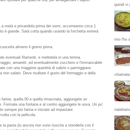
quindi vi 
a a metà e privandola prima dei semi, occorreanno circa 1
nto è grande. Sarà cotta quando usando la forchetta entrerà
mio l'ho 
i cuocerla almeno il giorno prima.
do eventuali filamenti, e mettetela in una terrina.
maggio, amaretti ,ed eventualmente zucchero e l'immancabile
ate con una maggiore quantità di sale/e o parmiggiano.
ma non salato. Deve risaltare il gusto del formaggio e della
chiamata 
 farine, quella 00 e quella rimacinata, aggiungete un
e. Formate una fontana e al centro aggiungete le uova. Un po'
riabilitativ
ete sempre più farina e iniziate ad impastare.
volta con la pellicola.
 la pasta (io ancora non sono riuscita a stenderla con il