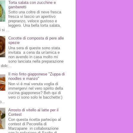
Torta salata con zucchine e
gamberetti
Sotto una coltre di neve fresca
fresca vi lascio un aperitivo
prepranzo, veloce gustoso e
leggero. Una bella torta salata,
 si ...
Cocotte di composta di pere alle
spezie
Una sera di queste sono stata
invitata a cena da un'amica e
non avendo in casa molto mi
sono lanciata nella preparazione
 dolc...
Il mio finto giapponese "Zuppa di
noodles e manzo"
Non vi è mai venuta voglia di
immergervi nel vero spirito della
cucina giapponese? Beh qui di
vero ci sono solo le bacchette:)
p...
Arrosto di vitello al latte per il
Contest
Con questa ricetta partecipo al
contest di Pecorella di
Marzapane in collaborazione
con la redazione di Scelte di