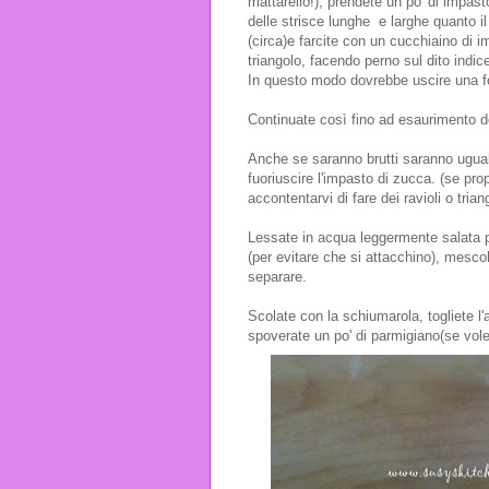
mattarello!), prendete un po' di impa
delle strisce lunghe e larghe quanto 
(circa)e farcite con un cucchiaino di i
triangolo, facendo perno sul dito indic
In questo modo dovrebbe uscire una for
Continuate così fino ad esaurimento de
Anche se saranno brutti saranno ugualm
fuoriuscire l'impasto di zucca. (se pro
accontentarvi di fare dei ravioli o tria
Lessate in acqua leggermente salata pe
(per evitare che si attacchino), mesco
separare.
Scolate con la schiumarola, togliete
spoverate un po' di parmigiano(se vole