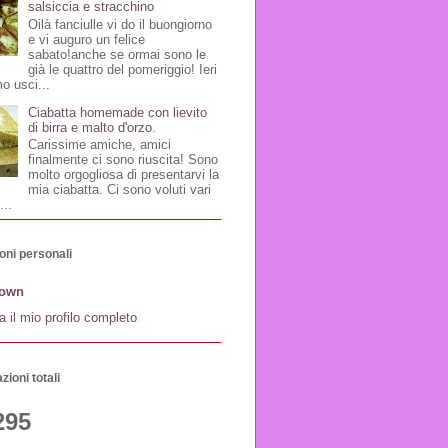
salsiccia e stracchino
Oilà fanciulle vi do il buongiorno
e vi auguro un felice
sabato!anche se ormai sono le
già le quattro del pomeriggio! Ieri
o usci...
Ciabatta homemade con lievito
di birra e malto d'orzo.
Carissime amiche, amici
finalmente ci sono riuscita! Sono
molto orgogliosa di presentarvi la
mia ciabatta. Ci sono voluti vari
...
oni personali
own
a il mio profilo completo
zioni totali
295