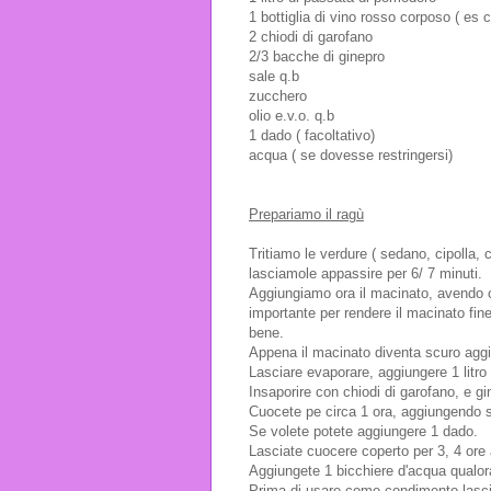
1 bottiglia di vino rosso corposo ( es
2 chiodi di garofano
2/3 bacche di ginepro
sale q.b
zucchero
olio e.v.o. q.b
1 dado ( facoltativo)
acqua ( se dovesse restringersi)
Prepariamo il ragù
Tritiamo le verdure ( sedano, cipolla, c
lasciamole appassire per 6/ 7 minuti.
Aggiungiamo ora il macinato, avendo c
importante per rendere il macinato fi
bene.
Appena il macinato diventa scuro aggi
Lasciare evaporare, aggiungere 1 litro
Insaporire con chiodi di garofano, e g
Cuocete pe circa 1 ora, aggiungendo s
Se volete potete aggiungere 1 dado.
Lasciate cuocere coperto per 3, 4 ore
Aggiungete 1 bicchiere d'acqua qualo
Prima di usare come condimento lascia