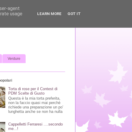
user-agent
erate usage
LEARN MORE
GOT IT
Verdure
popolari
Torta di rose per il Contest di
PDM Scelte di Gusto
Questa è la mia torta preferita,
non la faccio quasi mai perchè
richiede una preparazione un po'
lunghetta anche se non ha nulla
Cappelletti Ferraresi ....secondo
me...!