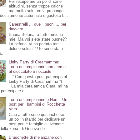
Per recuperare un po' di sane
abitudini, senza troppe calorie
ma molto salutare vi propongo
 decisamente autunnale e gustoso b...
Canestrelli ... quelli buoni ....per
davvero...
Buona Befana a tutte amiche
mie! Ma voi siete state buone??
La befana vi ha portato tanti
dolci e soldini?? Io sono stata
...
Linky Party di Creamamma:
Torta di compleanno con crema
al cioccolato e nocciole
“ Con questo post partecipo al
Linky Party di Creamamma ”)
La mia cara amica Clara, mi ha
 partecipare a...
Torta di compleanno e Non... Un
post per i bambini di Rocchetta
Vara
Ciao a tutte sono qui anche se
un po' in ritardo per dedicare un
post per le famiglie alluvionate
della zona di Genova del ...
Bruschette di melanzane con