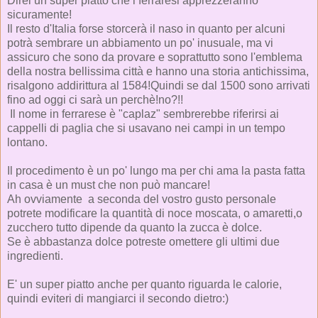
Direi un super piatto che i ferraresi apprezzeranno
sicuramente!
Il resto d'Italia forse storcerà il naso in quanto per alcuni
potrà sembrare un abbiamento un po' inusuale, ma vi
assicuro che sono da provare e soprattutto sono l'emblema
della nostra bellissima città e hanno una storia antichissima,
risalgono addirittura al 1584!Quindi se dal 1500 sono arrivati
fino ad oggi ci sarà un perchè!no?!!
Il nome in ferrarese è "caplaz" sembrerebbe riferirsi ai
cappelli di paglia che si usavano nei campi in un tempo
lontano.
Il procedimento è un po' lungo ma per chi ama la pasta fatta
in casa è un must che non può mancare!
Ah ovviamente a seconda del vostro gusto personale
potrete modificare la quantità di noce moscata, o amaretti,o
zucchero tutto dipende da quanto la zucca è dolce.
Se è abbastanza dolce potreste omettere gli ultimi due
ingredienti.
E' un super piatto anche per quanto riguarda le calorie,
quindi eviteri di mangiarci il secondo dietro:)