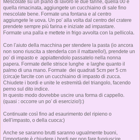
Mescolate su un piano di lavoro le due farine, quella 00 e
quella rimacinata, aggiungete un cucchiaino di sale fino
mescolate bene. Formate una fontana e al centro
aggiungete le uova. Un po' alla volta dal centro del cratere
prendete sempre più farina e iniziate ad impastare.
Formate una palla e mettete in frigo avvolta con la pellicola.
Con l'aiuto della macchina per stendere la pasta (io ancora
non sono riuscita a stenderla con il mattarello!), prendete un
po' di impasto e appiattendolo passatelo nella nonna
papera. Formate delle strisce lunghe e larghe quanto il
palmo di una mano. Formate dei quadrati 5cm per 5 cm
(circa)e farcite con un cucchiaino di impasto di zucca.
Chiudete i bordi e unite le estremità del triangolo, facendo
perno sul dito indice.
In questo modo dovrebbe uscire una forma di cappello.
(quasi : occorre un po' di esercizio!):)
Continuate così fino ad esaurimento del ripieno o
dell'impasto, o della cuoca:)
Anche se saranno brutti saranno ugualmente buoni,
l'importante è chiudere i bordi per non fare fuoriuscire