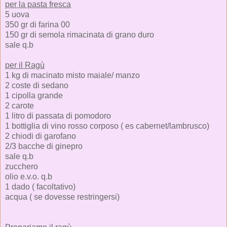
per la pasta fresca
5 uova
350 gr di farina 00
150 gr di semola rimacinata di grano duro
sale q.b
per il Ragù
1 kg di macinato misto maiale/ manzo
2 coste di sedano
1 cipolla grande
2 carote
1 litro di passata di pomodoro
1 bottiglia di vino rosso corposo ( es cabernet/lambrusco)
2 chiodi di garofano
2/3 bacche di ginepro
sale q.b
zucchero
olio e.v.o. q.b
1 dado ( facoltativo)
acqua ( se dovesse restringersi)