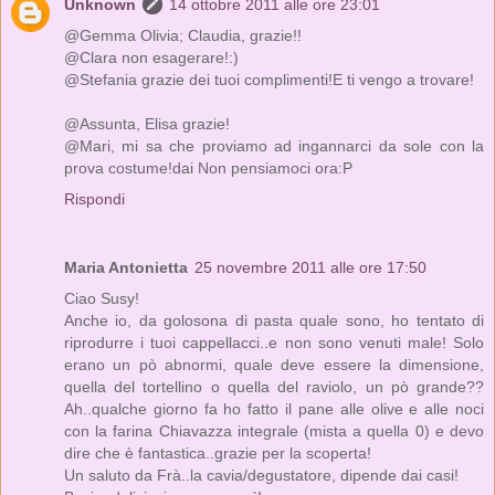
Unknown
14 ottobre 2011 alle ore 23:01
@Gemma Olivia; Claudia, grazie!!
@Clara non esagerare!:)
@Stefania grazie dei tuoi complimenti!E ti vengo a trovare!
@Assunta, Elisa grazie!
@Mari, mi sa che proviamo ad ingannarci da sole con la
prova costume!dai Non pensiamoci ora:P
Rispondi
Maria Antonietta
25 novembre 2011 alle ore 17:50
Ciao Susy!
Anche io, da golosona di pasta quale sono, ho tentato di
riprodurre i tuoi cappellacci..e non sono venuti male! Solo
erano un pò abnormi, quale deve essere la dimensione,
quella del tortellino o quella del raviolo, un pò grande??
Ah..qualche giorno fa ho fatto il pane alle olive e alle noci
con la farina Chiavazza integrale (mista a quella 0) e devo
dire che è fantastica..grazie per la scoperta!
Un saluto da Frà..la cavia/degustatore, dipende dai casi!