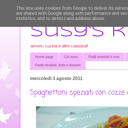
This site uses cookies from Google to deliver its servic
are shared with Google along with performance and secu
statistics, and to detect and address abuse.
Susy's 
amore, cucina e altre catastrofi
Home page
Chi sono
Piatti orientali e non
Paste lievitate, torte e dessert
mercoledì 3 agosto 2011
Spaghettoni speziati con cozze