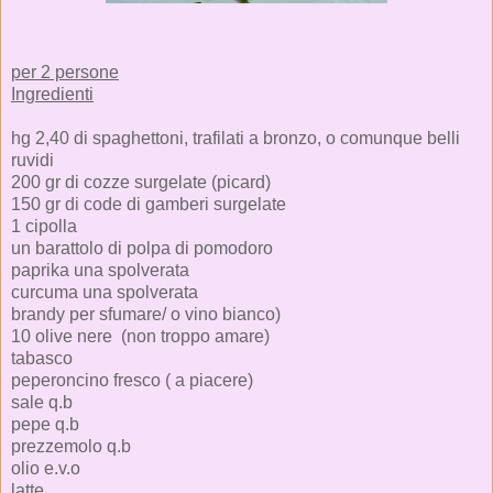
per 2 persone
Ingredienti
hg 2,40 di spaghettoni, trafilati a bronzo, o comunque belli
ruvidi
200 gr di cozze surgelate (picard)
150 gr di code di gamberi surgelate
1 cipolla
un barattolo di polpa di pomodoro
paprika una spolverata
curcuma una spolverata
brandy per sfumare/ o vino bianco)
10 olive nere (non troppo amare)
tabasco
peperoncino fresco ( a piacere)
sale q.b
pepe q.b
prezzemolo q.b
olio e.v.o
latte