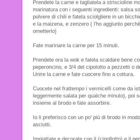
Prendete la carne e tagliatela a striscioline mo
marinatura con i seguenti ingredienti: salsa soi
polvere di chili e fatela sciolgliere in un bicc
e la maizena, e zenzero ( l'ho aggiunto perch
ometterlo)
Fate marinare la carne per 15 minuti.
Prendete ora la wok e fatela scaldare bene con l
peperoncino, e 3/4 del cipolotto a pezzetti o de
Unire la carne e fate cuocere fino a cottura.
Cuocete nel frattempo i vermicelli come da ist
leggermente salata per qualche minuto), poi sc
insieme al brodo e fate assorbire.
Io li preferisco con un po' più di brodo in m
asciutti.
Impiattate e decorate con il (cipollotto) e il p