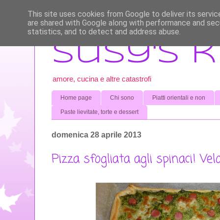
This site uses cookies from Google to deliver its servic
are shared with Google along with performance and secu
statistics, and to detect and address abuse.
Susy's 
amore, cucina e altre catastrofi
Home page
Chi sono
Piatti orientali e non
Paste lievitate, torte e dessert
domenica 28 aprile 2013
Pizza sfogliata agli spinaci! Vel