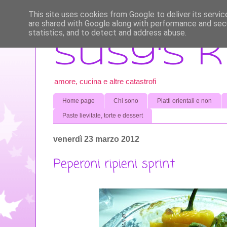
This site uses cookies from Google to deliver its servic
are shared with Google along with performance and secu
statistics, and to detect and address abuse.
Susy's 
amore, cucina e altre catastrofi
Home page
Chi sono
Piatti orientali e non
Paste lievitate, torte e dessert
venerdì 23 marzo 2012
Peperoni ripieni sprint