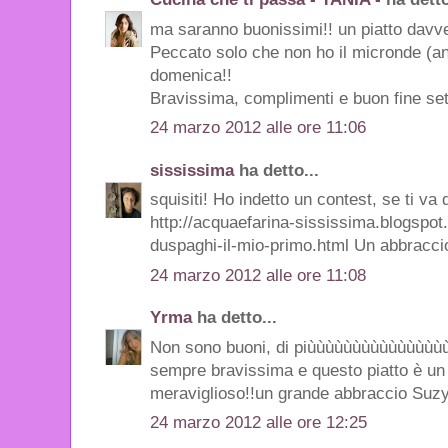
ma saranno buonissimi!! un piatto davve
Peccato solo che non ho il micronde (anc
domenica!!
Bravissima, complimenti e buon fine se
24 marzo 2012 alle ore 11:06
sississima
ha detto...
squisiti! Ho indetto un contest, se ti va d
http://acquaefarina-sississima.blogspot.i
duspaghi-il-mio-primo.html Un abbracci
24 marzo 2012 alle ore 11:08
Yrma
ha detto...
Non sono buoni, di piùùùùùùùùùùùùùùùùù
sempre bravissima e questo piatto è un 
meraviglioso!!un grande abbraccio Suzy
24 marzo 2012 alle ore 12:25